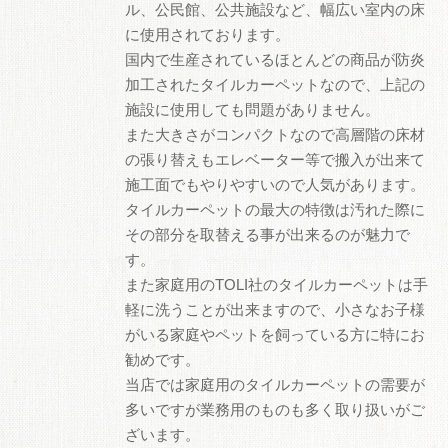
ル、公民館、公共施設など、幅広い室内の床
に使用されております。
国内で生産されているほとんどの商品が防炎
加工されたタイルカーペットなので、上記の
施設に使用しても問題がありません。
また大きさがコンパクトなので高層階の床材
の張り替えもエレベーター等で搬入が出来て
施工面でもやりやすいので人気があります。
タイルカーペットの最大の特徴は汚れた際に
その部分を取替える事が出来るのが魅力で
す。
また家庭用のTOLI社のタイルカーペットは手
軽に洗うことが出来ますので、小さなお子様
がいる家庭やペットを飼っている方に特にお
勧めです。
当店では家庭用のタイルカーペットの需要が
多いですが業務用のものも多く取り扱いがご
ざいます。