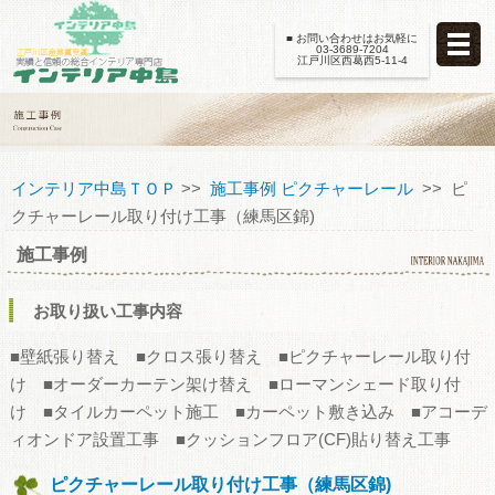
■ お問い合わせはお気軽に
03-3689-7204
江戸川区西葛西5-11-4
インテリア中島ＴＯＰ
>>
施工事例 ピクチャーレール
>> ピ
クチャーレール取り付け工事（練馬区錦)
施工事例
お取り扱い工事内容
■壁紙張り替え ■クロス張り替え ■ピクチャーレール取り付
け ■オーダーカーテン架け替え ■ローマンシェード取り付
け ■タイルカーペット施工 ■カーペット敷き込み ■アコーデ
ィオンドア設置工事 ■クッションフロア(CF)貼り替え工事
ピクチャーレール取り付け工事（練馬区錦)