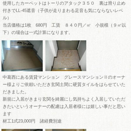
使用したカーペットはトーリのアタック３５０ 裏は滑り止め
付きでLL-45遮音（子供が走りまわる足音も気にならないレベ
ル）
当店価格は1枚 680円 工賃 ８４０円／㎡ 小規模（９㎡以
下）の場合は一式計算になります。
中葛西にある賃貸マンション グレースマンションⅡのオーナ
ー様よりご依頼いただき玄関土間に硬質タイルをはらせていた
だきました。
新規に入居がきまり玄関を綺麗にし気持ちよく入居していただ
きたいというオーナーの配慮は入居者様には嬉しい事だと思い
ます
材工1式23,000円 諸経費別途