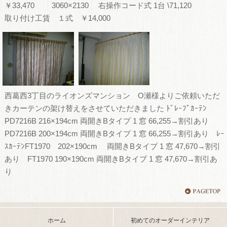
￥33,470 3060×2130 右操作コード式 1台 \71,120
取り付け工賃 １式 ￥14,000
西葛西3丁目のライオンズマンション O瀬様よりご依頼いただ
きカーテンの架け替えをさせていただきました ﾄﾞﾚｰﾌﾟｶｰﾃﾝ
PD7216B 216×194cm 両開きBタイプ 1 窓 66,255→割引あり
PD7216B 200×194cm 両開きBタイプ 1 窓 66,255→割引あり ﾚｰ
ｽｶｰﾃﾝFT1970 202×190cm 両開きBタイプ 1 窓 47,670→割引
あり FT1970 190×190cm 両開きBタイプ 1 窓 47,670→割引あ
り
ホーム
初めてのオーダーインテリア