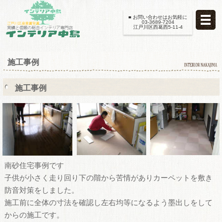
■ お問い合わせはお気軽に
03-3689-7204
江戸川区西葛西5-11-4
施工事例
施工事例
南砂住宅事例です
子供が小さく走り回り下の階から苦情がありカーペットを敷き
防音対策をしました。
施工前に全体の寸法を確認し左右均等になるよう墨出しをして
からの施工です。