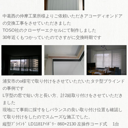
中葛西の仲摩工業所様よりご依頼いただきアコーディオンドア
の交換工事をさせていただきました
TOSO社のクローザーエクセルにて制作しました
30年近くもつかっていたのでさすがに交換時期です
浦安市のo様宅で取り付けをさせていただいたタテ型ブラインド
の事例です
L字型の窓で短い方と長い方、計2組取り付けをさせていただき
ました
現地にて事前に採寸をしバランスの良い取り付け位置も確認し
て取り付けをしたのでスムーズな施工でした。
縦型ﾌﾞﾗｲﾝﾄﾞ LD1181ｱｲﾎﾞﾘｰ 860×2130 左操作コード式 1台