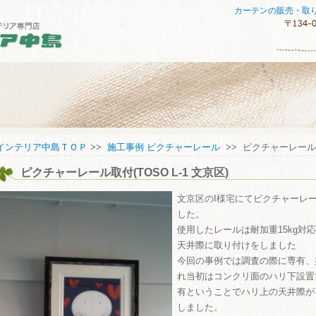
カーテンの販売・取
セスマップ
インテリア中島ＴＯＰ
>>
施工事例 ピクチャーレール
>> ピクチャーレール取付
ピクチャーレール取付(TOSO L-1 文京区)
してご購入していただくために
い合わせ
文京区のI様宅にてピクチャーレ
した。
使用したレールは耐加重15kg対応
天井際に取り付けをしました
今回の事例では調査の際に専有、
れ当初はコンクリ面のハリ下設置
有ということでハリ上の天井際が
しました。