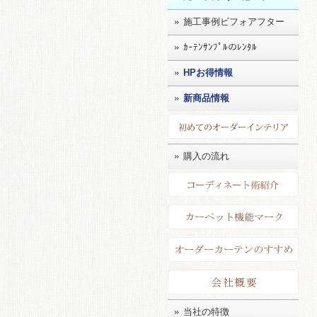
施工事例ビフォアフター
ｶｰﾃﾝｻﾝﾌﾟﾙのﾚﾝﾀﾙ
HPお得情報
新商品情報
初め
購入の流れ
コー
カー
店長
会社
当社の特徴