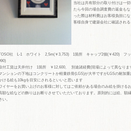
当社は共有部分の取り付けは一切
ME
たら今回の場合調査費の返金もな
った際は材料費はお客様負担にな
商品
客様自身で建築会社に確認される
TOSO社 L-1 ホワイト 2,5m(￥3,753) 1箇所 キャップ2個(￥420) フッ
090)
取付工賃は天井付け 1箇所 ￥12,600, 別途諸経費(現場によって異なりま
マンションの下地はコンクリートか軽量鉄骨(LGS)が大半ですがLGSの耐加重
かける絵も10kgを目安にされるといいと思います
ワイヤーをお買い上げのお客様に対してはご依頼がある場合のみ絵を掛ける
高額な絵などの飾りはお断りさせていただいております。原則的には絵、額
さい。