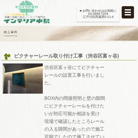
■ お問い合わせはお気軽に
03-3689-7204
江戸川区西葛西5-11-4
ピクチャーレール取り付け工事（渋谷区富ヶ谷)
渋谷区富ヶ谷にてピクチャー
レールの設置工事を行いまし
た。
BOX内の間接照明と壁の隙間
にピクチャーレールを付けた
いが対応可能か相談を受け
現場で確認したところレール
の入る隙間があったので施工
可能でしたので施工させてい