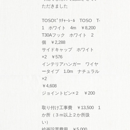
ただきました
TOSOﾋﾟｸﾁｬｰﾚｰﾙ TOSO T-
1 ホワイト 4m ￥8,200
T30Aフック ホワイト 2
個 ￥2,288
サイドキャップ ホワイト
×2 ￥576
インテリアハンガー ワイヤ
ータイプ 1.0m ナチュラル
×2
￥4,608
ジョイントピン×２ ￥200
取り付け工事費 ￥13,500 1
か所（３ｍ以上２か所扱
い）
絵画設置費用 ￥5,000