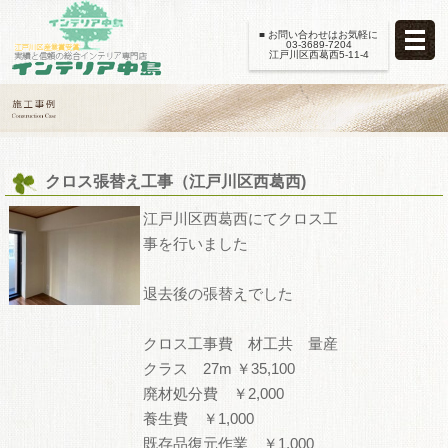
■ お問い合わせはお気軽に
03-3689-7204
江戸川区西葛西5-11-4
クロス張替え工事（江戸川区西葛西)
江戸川区西葛西にてクロス工
事を行いました
退去後の張替えでした
クロス工事費 材工共 量産
クラス 27m ￥35,100
廃材処分費 ￥2,000
養生費 ￥1,000
既存品復元作業 ￥1,000