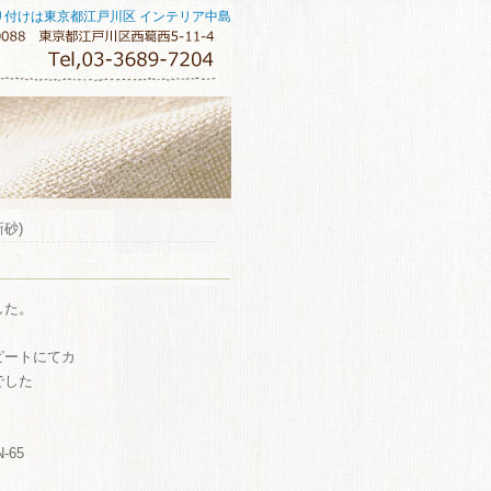
り付けは東京都江戸川区 インテリア中島
砂)
した。
ピートにてカ
でした
LN-65