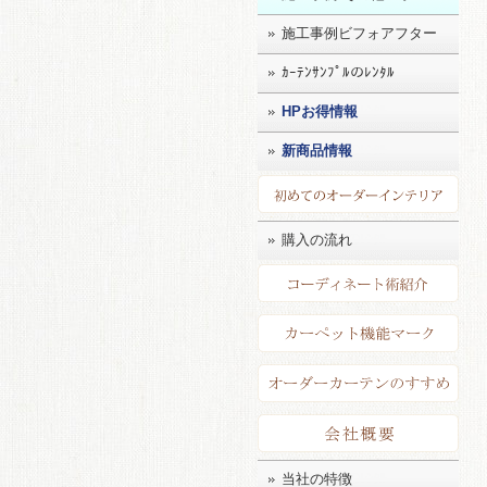
施工事例ビフォアフター
ｶｰﾃﾝｻﾝﾌﾟﾙのﾚﾝﾀﾙ
HPお得情報
新商品情報
初め
購入の流れ
コー
カー
店長
会社
当社の特徴