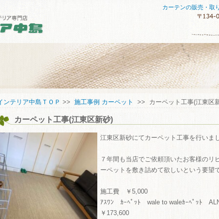
カーテンの販売・取
セスマップ
インテリア中島ＴＯＰ
>>
施工事例 カーペット
>> カーペット工事(江東区新
カーペット工事(江東区新砂)
してご購入していただくために
い合わせ
江東区新砂にてカーペット工事を行いま
７年間も当店でご依頼頂いたお客様のリ
ーペットを敷き詰めて欲しいという要望
施工費 ￥5,000
ｱｽﾜﾝ ｶｰﾍﾟｯﾄ wale to waleｶｰﾍﾟｯﾄ A
￥173,600