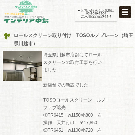
■ お問い合わせはお気軽に
03-3689-7204
江戸川区西葛西5-11-4
ロールスクリーン取り付け TOSOルノプレーン（埼玉
県川越市）
埼玉県川越市店舗にてロール
スクリーンの取付工事を行い
ました
新店舗での新設でした
TOSOロールスクリーン ルノ
ファブ遮光
①TR6415 w1150×h800 右
操作 天井付け ￥17,850
②TR6451 w1100×h720 左