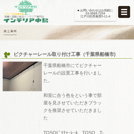
■ お問い合わせはお気軽に
03-3689-7204
江戸川区西葛西5-11-4
ピクチャーレール取り付け工事（千葉県船橋市)
千葉県船橋市にてピクチャー
レールの設置工事を行いまし
た。
和室に合う色をという事で部
屋を見させていただきブラッ
クを推奨させていただきまし
た
TOSOﾋﾟｸﾁｬｰﾚｰﾙ TOSO T-