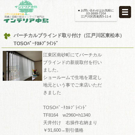
■ お問い合わせはお気軽に
03-3689-7204
江戸川区西葛西5-11-4
バーチカルブラインド取り付け（江戸川区東松本）
TOSOﾊﾞｰﾁｶﾙﾌﾞﾗｲﾝﾄﾞ
江東区南砂町にてバーチカル
ブラインドの新規取付を行い
ました。
ショールームで生地を選定し
地元という事でご来店いただ
きました
TOSOﾊﾞｰﾁｶﾙﾌﾞﾗｲﾝﾄﾞ
TF8164 w2960×h1340
天井付け 右操作右納まり
￥91,600→割引価格