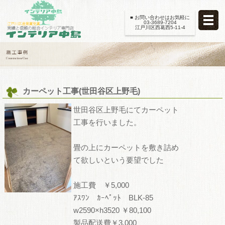
■ お問い合わせはお気軽に
03-3689-7204
江戸川区西葛西5-11-4
カーペット工事(世田谷区上野毛)
世田谷区上野毛にてカーペット
工事を行いました。
畳の上にカーペットを敷き詰め
て欲しいという要望でした
施工費 ￥5,000
ｱｽﾜﾝ ｶｰﾍﾟｯﾄ BLK-85
w2590×h3520 ￥80,100
製品配送費￥3,000