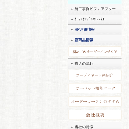
施工事例ビフォアフター
ｶｰﾃﾝｻﾝﾌﾟﾙのﾚﾝﾀﾙ
HPお得情報
新商品情報
初め
購入の流れ
コー
カー
店長
会社
当社の特徴