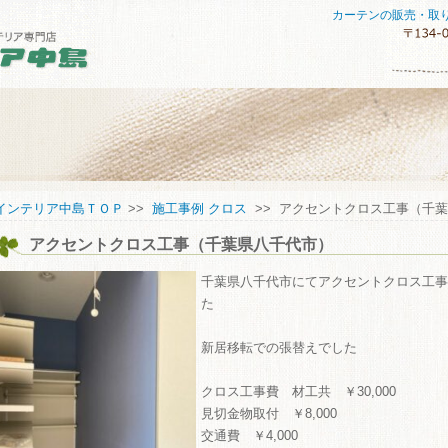
カーテンの販売・取
セスマップ
インテリア中島ＴＯＰ
>>
施工事例 クロス
>> アクセントクロス工事（千
アクセントクロス工事（千葉県八千代市）
してご購入していただくために
い合わせ
千葉県八千代市にてアクセントクロス工事
た
新居移転での張替えでした
クロス工事費 材工共 ￥30,000
見切金物取付 ￥8,000
交通費 ￥4,000