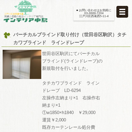
■ お問い合わせはお気軽に
03-3689-7204
江戸川区西葛西5-11-4
バーチカルブラインド取り付け（世田谷区駒沢）タチ
カワブラインド ラインドレープ
世田谷区駒沢にてバーチカル
ブラインド(ラインドレープ)の
新規取付を行いました。
タチカワブラインド ライン
ドレープ LD-6294
左操作左納まり×1 右操作右
納まり×1
①w1850×h1840 ￥29,000
運賃￥2,000
既存カーテンレール処分費