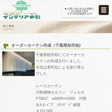
■ お問い合わせはお気軽に
03-3689-7204
江戸川区西葛西5-11-4
オーダーカーテン作成（千葉県柏市柏)
千葉県柏市柏にてオーダーカ
ーテンの作成を行いました。
今回は老朽化による架け替え
でした
レースカーテン
川島織物セルコン フェルタ
FT6617 w6800×h3300 片開
きAタイプ ｽﾀﾝﾀﾞｰﾄﾞ縫製
￥151,500