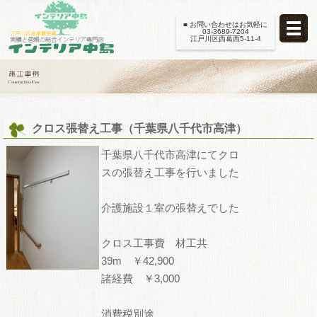
■ お問い合わせはお気軽に
03-3689-7204
江戸川区西葛西5-11-4
クロス張替え工事（千葉県八千代市高津）
千葉県八千代市高津にてクロ
スの張替え工事を行いました
介護施設１室の張替えでした
クロス工事費 材工共
39m ￥42,900
諸経費 ￥3,000
消費税別途