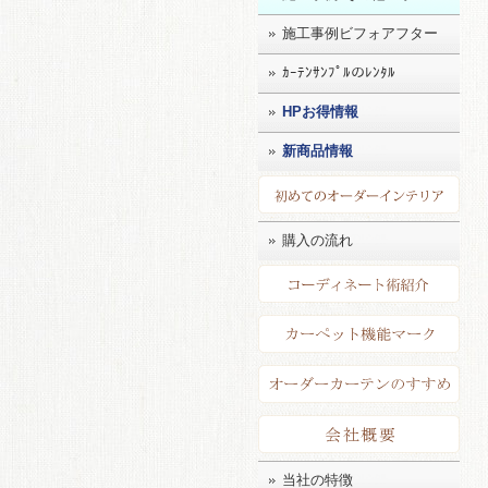
施工事例ビフォアフター
ｶｰﾃﾝｻﾝﾌﾟﾙのﾚﾝﾀﾙ
HPお得情報
新商品情報
初め
購入の流れ
コー
カー
店長
会社
当社の特徴