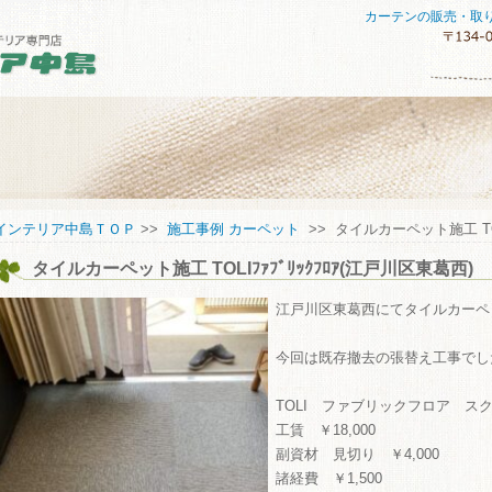
カーテンの販売・取
セスマップ
インテリア中島ＴＯＰ
>>
施工事例 カーペット
>> タイルカーペット施工 TOL
タイルカーペット施工 TOLIﾌｧﾌﾞﾘｯｸﾌﾛｱ(江戸川区東葛西)
してご購入していただくために
い合わせ
江戸川区東葛西にてタイルカーペ
今回は既存撤去の張替え工事でし
TOLI ファブリックフロア スクエア
工賃 ￥18,000
副資材 見切り ￥4,000
諸経費 ￥1,500