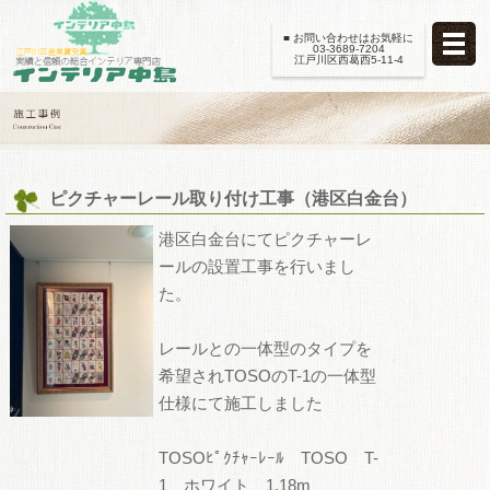
■ お問い合わせはお気軽に
03-3689-7204
江戸川区西葛西5-11-4
ピクチャーレール取り付け工事（港区白金台）
港区白金台にてピクチャーレ
ールの設置工事を行いまし
た。
レールとの一体型のタイプを
希望されTOSOのT-1の一体型
仕様にて施工しました
TOSOﾋﾟｸﾁｬｰﾚｰﾙ TOSO T-
1 ホワイト 1.18m