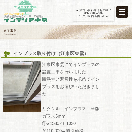
■ お問い合わせはお気軽に
03-3689-7204
江戸川区西葛西5-11-4
インプラス取り付け（江東区東雲）
江東区東雲にてインプラスの
設置工事を行いました
断熱性と遮音性を求めてイン
プラスをお選びいただきまし
た
リクシル インプラス 単版
ガラス5mm
①w1530×ｈ1920
￥110,000→割引価格