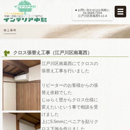
■ お問い合わせはお気軽に
03-3689-7204
江戸川区西葛西5-11-4
クロス張替え工事（江戸川区南葛西）
江戸川区南葛西にてクロスの
張替え工事を行いました
リピーターのお客様からの張
替え依頼でした
じゅらく壁からクロス仕様に
変えたいという事で相談を受
けました
上に5.5mmにベニアを貼りク
ロス下地を作りました