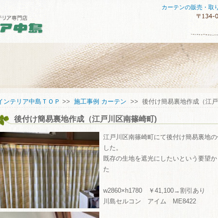
カーテンの販売・取
セスマップ
インテリア中島ＴＯＰ
>>
施工事例 カーテン
>> 後付け簡易裏地作成（江戸
後付け簡易裏地作成（江戸川区南篠崎町)
してご購入していただくために
い合わせ
江戸川区南篠崎町にて後付け簡易裏地の
した。
既存の生地を遮光にしたいという要望か
た
w2860×h1780 ￥41,100→割引あり
川島セルコン アイム ME8422