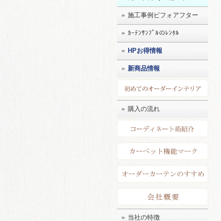
施工事例ビフォアフター
ｶｰﾃﾝｻﾝﾌﾟﾙのﾚﾝﾀﾙ
HPお得情報
新商品情報
初め
購入の流れ
コー
カー
店長
会社
当社の特徴