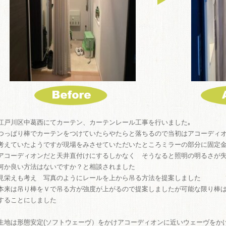
ME
商品
江戸川区中葛西にてカーテン、カーテンレール工事を行いました｡
つっぱり棒でカーテンをつけていたらやたらと落ちるので当初はアコーディ
考えていたようですが現場をみさせていただいたところミラーの部分に固定
アコーディオンだと天井直付けにするしかなく そうなると照明の明るさが
何か良い方法はないですか？と相談されました
見栄えも考え 写真のようにレールを上から吊る方法を提案しました
本来は吊り棒をＶで吊る方が強度が上がるので提案しましたが可能な限り棒
することにしました
生地は形態安定(ソフトウェーヴ）をかけアコーディオンに近いウェーヴをか