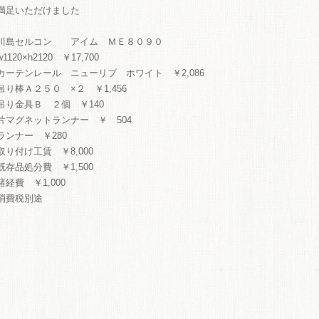
満足いただけました
川島セルコン アイム ＭＥ８０９０
w1120×h2120 ￥17,700
カーテンレール ニューリブ ホワイト ￥2,086
吊り棒Ａ２５０ ×２ ￥1,456
吊り金具Ｂ ２個 ￥140
片マグネットランナー ￥ 504
ランナー ￥280
取り付け工賃 ￥8,000
既存品処分費 ￥1,500
諸経費 ￥1,000
消費税別途