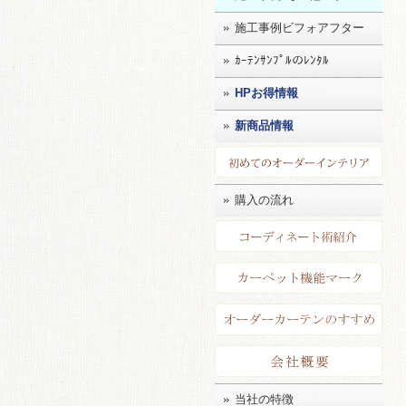
施工事例ビフォアフター
ｶｰﾃﾝｻﾝﾌﾟﾙのﾚﾝﾀﾙ
HPお得情報
新商品情報
初め
購入の流れ
コー
カー
店長
会社
当社の特徴