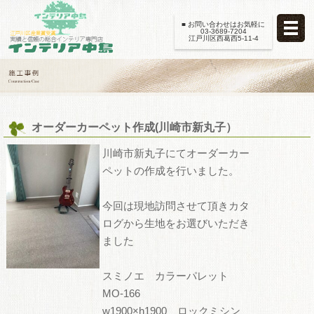
■ お問い合わせはお気軽に
03-3689-7204
江戸川区西葛西5-11-4
オーダーカーペット作成(川崎市新丸子）
川崎市新丸子にてオーダーカー
ペットの作成を行いました。
今回は現地訪問させて頂きカタ
ログから生地をお選びいただき
ました
スミノエ カラーパレット
MO-166
w1900×h1900 ロックミシン