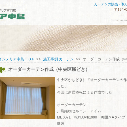
カーテンの販売・取
セスマップ
インテリア中島ＴＯＰ
>>
施工事例 カーテン
>> オーダーカーテン作成（
オーダーカーテン作成（中央区勝どき）
してご購入していただくために
い合わせ
中央区かちどきにてオーダーカーテンの作
した。
今回は新居移転による作成でした
オーダーカーテン
川島織物セルコン アイム
ME8371 w3400×h1990 両開きAタイプ 
縫製