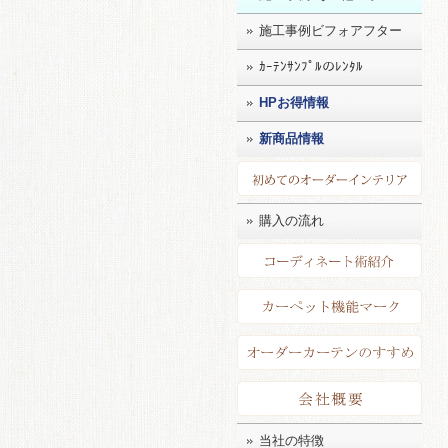
施工事例ビフォアフター
ｶｰﾃﾝｻﾝﾌﾟﾙのﾚﾝﾀﾙ
HPお得情報
新商品情報
初め
購入の流れ
コー
カー
店長
会社
当社の特徴