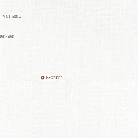
￥51,500→
50×450