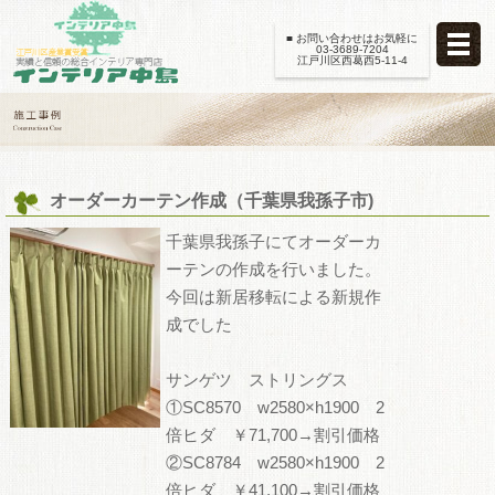
■ お問い合わせはお気軽に
03-3689-7204
江戸川区西葛西5-11-4
オーダーカーテン作成（千葉県我孫子市)
千葉県我孫子にてオーダーカ
ーテンの作成を行いました。
今回は新居移転による新規作
成でした
サンゲツ ストリングス
①SC8570 w2580×h1900 2
倍ヒダ ￥71,700→割引価格
②SC8784 w2580×h1900 2
倍ヒダ ￥41,100→割引価格