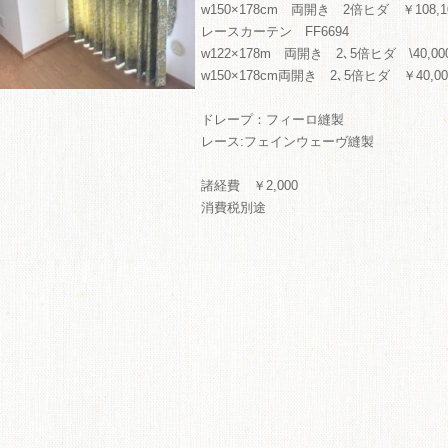
w150×178cm 両開き 2倍ヒダ ￥108,1
ME
レースカーテン FF6694
w122×178m 両開き 2､5倍ヒダ \40,00
商品
w150×178cm両開き 2､5倍ヒダ ￥40,00
ドレープ：フィーロ縫製
レース:フェインウェーヴ縫製
諸経費 ￥2,000
消費税別途