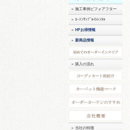
施工事例ビフォアフター
ｶｰﾃﾝｻﾝﾌﾟﾙのﾚﾝﾀﾙ
HPお得情報
新商品情報
初め
購入の流れ
コー
カー
店長
会社
当社の特徴