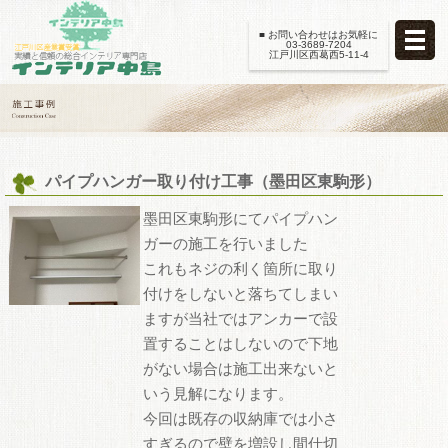
■ お問い合わせはお気軽に
03-3689-7204
江戸川区西葛西5-11-4
パイプハンガー取り付け工事（墨田区東駒形）
墨田区東駒形にてパイプハン
ガーの施工を行いました
これもネジの利く箇所に取り
付けをしないと落ちてしまい
ますが当社ではアンカーで設
置することはしないので下地
がない場合は施工出来ないと
いう見解になります。
今回は既存の収納庫では小さ
すぎるので壁を増設し間仕切