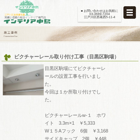
■ お問い合わせはお気軽に
03-3689-7204
江戸川区西葛西5-11-4
ピクチャーレール取り付け工事（目黒区駒場）
目黒区駒場にてピクチャーレ
ールの設置工事を行いまし
た。
今回は１か所取り付けでし
た。
ピクチャーレールw-１ ホワ
イト 3.3m×1 ￥5,333
W１５Aフック 6個 ￥3,168
サイドキャップ 2個 ￥448