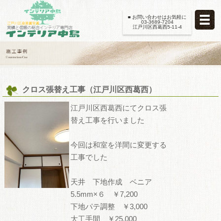
■ お問い合わせはお気軽に
03-3689-7204
江戸川区西葛西5-11-4
クロス張替え工事（江戸川区西葛西）
江戸川区西葛西にてクロス張
替え工事を行いました
今回は和室を洋間に変更する
工事でした
天井 下地作成 ベニア
5.5mm×６ ￥7,200
下地パテ調整 ￥3,000
大工手間 ￥25,000