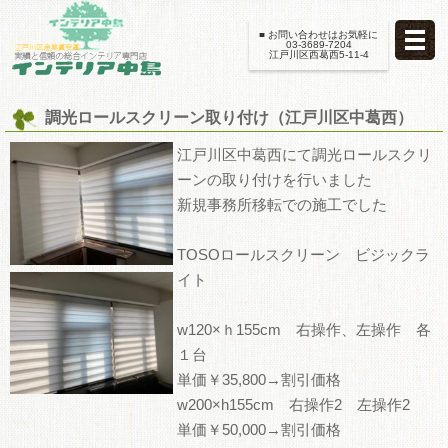
■ お問い合わせはお気軽に
03-3689-7204
江戸川区西葛西5-11-4
調光ロールスクリーン取り付け（江戸川区中葛西）
江戸川区中葛西にて調光ロールスクリ
ーンの取り付けを行いました
新規事務所移転での施工でした
TOSOロールスクリーン ビジックラ
イト
w120×ｈ155cm 右操作、左操作 各
１台
単価￥35,800→割引価格
w200×h155cm 右操作2 左操作2
単価￥50,000→割引価格