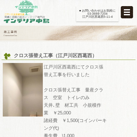
■ お問い合わせはお気軽に
03-3689-7204
江戸川区西葛西5-11-4
クロス張替え工事（江戸川区西葛西）
江戸川区西葛西にてクロス張
替え工事を行いました
クロス張替え工事 量産クラ
ス 空室 トイレのみ
天井､壁 材工共 小規模作
業 ￥25,000
諸経費 ￥1,500(コインパーキ
ング代)
養生費 \1,000