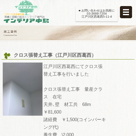
■ お問い合わせはお気軽に
03-3689-7204
江戸川区西葛西5-11-4
クロス張替え工事（江戸川区西葛西）
江戸川区西葛西にてクロス張
替え工事を行いました
クロス張替え工事 量産クラ
ス 在宅
天井､壁 材工共 68m
￥81,600
諸経費 ￥1,500(コインパーキ
ング代)
養生費 \2,000