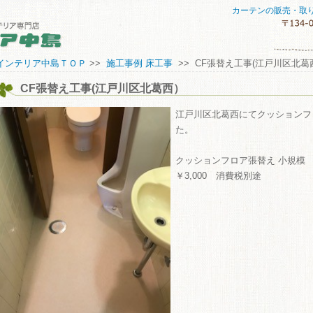
カーテンの販売・取
セスマップ
インテリア中島ＴＯＰ
>>
施工事例 床工事
>> CF張替え工事(江戸川区北葛
CF張替え工事(江戸川区北葛西）
してご購入していただくために
い合わせ
江戸川区北葛西にてクッションフ
た。
クッションフロア張替え 小規模 
￥3,000 消費税別途
ME
商品