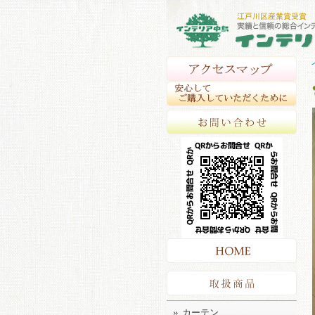
アク
安心
お問
HO
取扱
カーテン