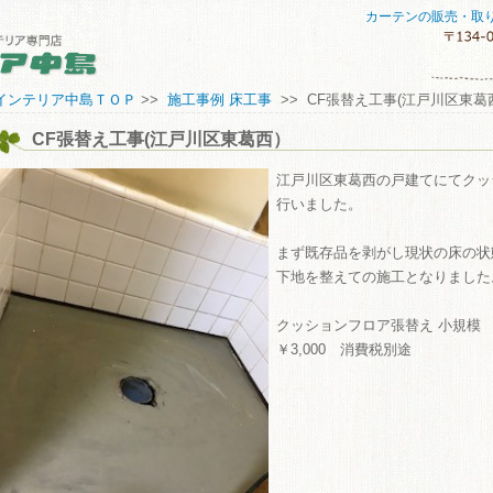
カーテンの販売・取
セスマップ
インテリア中島ＴＯＰ
>>
施工事例 床工事
>> CF張替え工事(江戸川区東葛
CF張替え工事(江戸川区東葛西）
してご購入していただくために
い合わせ
江戸川区東葛西の戸建てにてクッ
行いました。
まず既存品を剥がし現状の床の状
下地を整えての施工となりました
クッションフロア張替え 小規模 
￥3,000 消費税別途
ME
商品