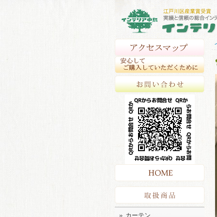
アク
安心
お問
HO
取扱
カーテン