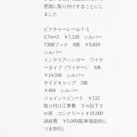
壁面に取り付けすることにし
ました
ピクチャーレールＴ-1
2,7m×2 ￥7,128 シルバー
T30Bフック 8個 ￥5,824
シルバー
インテリアハンガー ワイヤ
ータイプ（ワイヤー） 8本
￥14,336 シルバー
サイドキャップ 2個
￥464 シルバー
ジョイントピン×２ ￥112
取り付け工事費 ３ｍ以下２
か所 コンクリート￥15,000
諸経費 ￥5,000(駐車場提供に
つき割引)