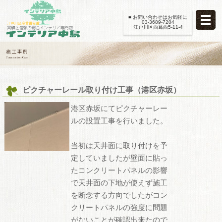
■ お問い合わせはお気軽に
03-3689-7204
江戸川区西葛西5-11-4
ピクチャーレール取り付け工事（港区赤坂）
港区赤坂にてピクチャーレー
ルの設置工事を行いました。
当初は天井面に取り付けを予
定していましたが壁面に貼っ
たコンクリートパネルの影響
で天井面の下地が使えず施工
を断念する方向でしたがコン
クリートパネルの強度に問題
がないことが確認出来たので