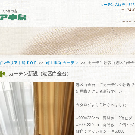
カーテンの販売・取
セスマップ
インテリア中島ＴＯＰ
>>
施工事例 カーテン
>> カーテン新設（港区白金
カーテン新設（港区白金台）
してご購入していただくために
い合わせ
港区白金台にてカーテンの新規取
新居購入による新設でした
カタログより選出されました
w200×235cm 両開き 2倍ヒダ E
w200×234cm 両開き ２倍ヒダ E
背宛てクッション ￥5,800