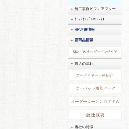
施工事例ビフォアフター
ｶｰﾃﾝｻﾝﾌﾟﾙのﾚﾝﾀﾙ
HPお得情報
新商品情報
初め
購入の流れ
コー
カー
店長
会社
当社の特徴