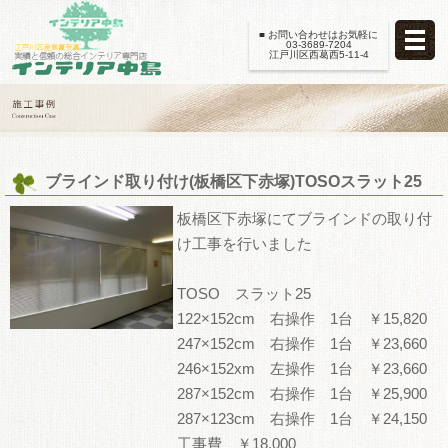
■ お問い合わせはお気軽に
03-3689-7204
江戸川区西葛西5-11-4
ブラインド取り付け(板橋区下赤塚)TOSOスラット25
板橋区下赤塚にてブラインドの取り付
け工事を行いました
TOSO スラット25
122×152cm 右操作 1台 ￥15,820
247×152cm 右操作 1台 ￥23,660
246×152xm 左操作 1台 ￥23,660
287×152cm 右操作 1台 ￥25,900
287×123cm 右操作 1台 ￥24,150
工事費 ￥18,000