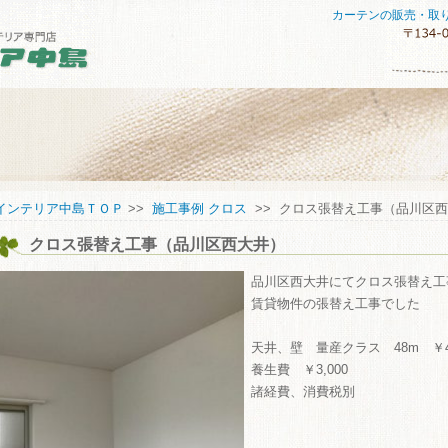
カーテンの販売・取
セスマップ
インテリア中島ＴＯＰ
>>
施工事例 クロス
>> クロス張替え工事（品川区
クロス張替え工事（品川区西大井）
してご購入していただくために
い合わせ
品川区西大井にてクロス張替え工
賃貸物件の張替え工事でした
天井、壁 量産クラス 48m ￥48
養生費 ￥3,000
諸経費、消費税別