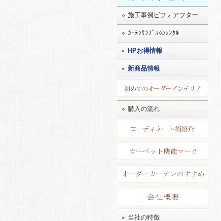
施工事例ビフォアフター
ｶｰﾃﾝｻﾝﾌﾟﾙのﾚﾝﾀﾙ
HPお得情報
新商品情報
初め
購入の流れ
コー
カー
店長
会社
当社の特徴