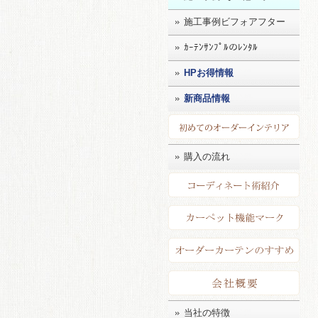
施工事例ビフォアフター
ｶｰﾃﾝｻﾝﾌﾟﾙのﾚﾝﾀﾙ
HPお得情報
新商品情報
初め
購入の流れ
コー
カー
店長
会社
当社の特徴