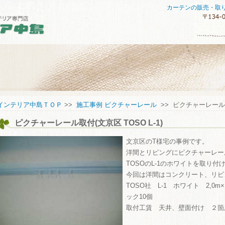
カーテンの販売・取
セスマップ
インテリア中島ＴＯＰ
>>
施工事例 ピクチャーレール
>> ピクチャーレール取付
ピクチャーレール取付(文京区 TOSO L-1)
してご購入していただくために
い合わせ
文京区のT様宅の事例です。
洋間とリビングにピクチャーレー
TOSOのL-1のホワイトを取り付
今回は洋間はコンクリート、リビ
TOSO社 L-1 ホワイト 2,0m
ック10個
取付工賃 天井、壁面付け ２箇所