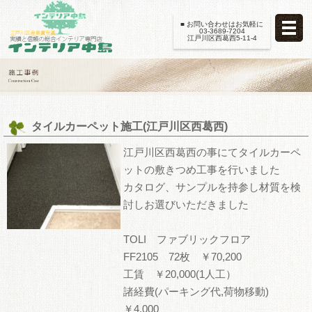
■ お問い合わせはお気軽に
03-3689-7204
江戸川区西葛西5-11-4
タイルカーペット施工(江戸川区西葛西)
江戸川区西葛西の事にてタイルカーペ
ットの敷きつめ工事を行いました
カタログ、サンプルを持参し材質を検
討しお選びいただきました
TOLI ファブリックフロア
FF2105 72枚 ￥70,200
工賃 ￥20,000(1人工）
諸経費(パーキング代,荷物移動)
￥4,000