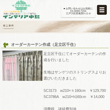
■ お問い合わせはお気軽に
03-3689-7204
江戸川区西葛西5-11-4
オーダーカーテン作成（足立区千住）
足立区千住にてオーダーカーテンの作
成を行いました
生地はサンゲツのストリングスよりお
選びいただきました
SC3173 w210×ｈ160cm ￥129,700
SC3786A w210×h160cm ￥14,000
消費税 諸経費別途