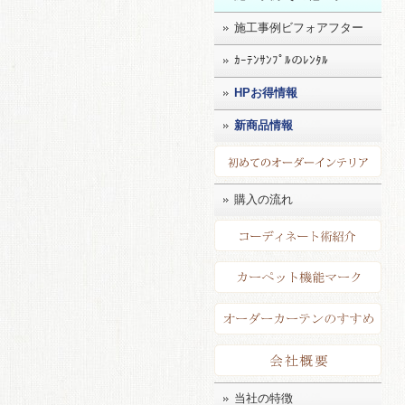
施工事例ビフォアフター
ｶｰﾃﾝｻﾝﾌﾟﾙのﾚﾝﾀﾙ
HPお得情報
新商品情報
初め
購入の流れ
コー
カー
店長
会社
当社の特徴