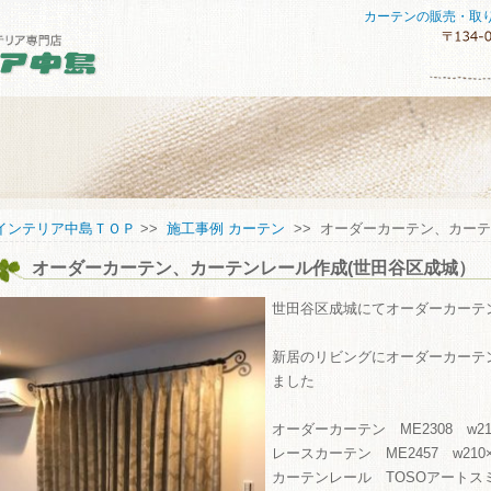
カーテンの販売・取
セスマップ
インテリア中島ＴＯＰ
>>
施工事例 カーテン
>> オーダーカーテン、カー
オーダーカーテン、カーテンレール作成(世田谷区成城）
してご購入していただくために
い合わせ
世田谷区成城にてオーダーカーテ
新居のリビングにオーダーカーテ
ました
オーダーカーテン ME2308 w210×
レースカーテン ME2457 w210×h
カーテンレール TOSOアートスミス