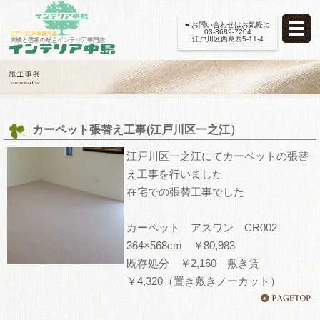
■ お問い合わせはお気軽に
03-3689-7204
江戸川区西葛西5-11-4
カーペット張替え工事(江戸川区一之江）
江戸川区一之江にてカーペットの張替
え工事を行いました
在宅での張替工事でした
カーペット アスワン CR002
364×568cm ￥80,983
既存処分 ￥2,160 敷き賃
￥4,320（置き敷きノーカット）