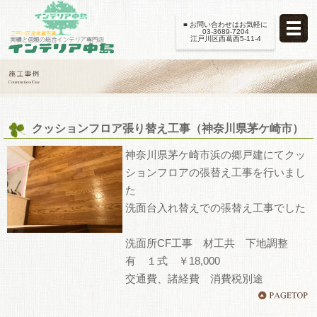
■ お問い合わせはお気軽に
03-3689-7204
江戸川区西葛西5-11-4
クッションフロア張り替え工事（神奈川県茅ケ崎市）
神奈川県茅ケ崎市浜の郷戸建にてクッ
ションフロアの張替え工事を行いまし
た
洗面台入れ替えでの張替え工事でした
洗面所CF工事 材工共 下地調整
有 １式 ￥18,000
交通費、諸経費 消費税別途