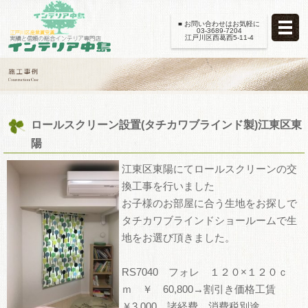
■ お問い合わせはお気軽に
03-3689-7204
江戸川区西葛西5-11-4
ロールスクリーン設置(タチカワブラインド製)江東区東
陽
江東区東陽にてロールスクリーンの交
換工事を行いました
お子様のお部屋に合う生地をお探しで
タチカワブラインドショールームで生
地をお選び頂きました。
RS7040 フォレ １２０×１２０ｃ
ｍ ￥ 60,800→割引き価格工賃
￥3,000 諸経費 消費税別途