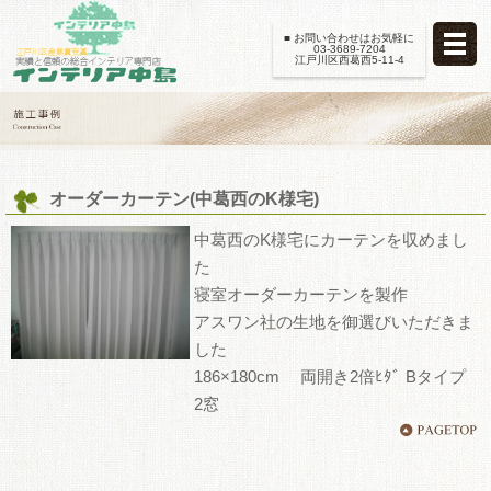
■ お問い合わせはお気軽に
03-3689-7204
江戸川区西葛西5-11-4
オーダーカーテン(中葛西のK様宅)
中葛西のK様宅にカーテンを収めまし
た
寝室オーダーカーテンを製作
アスワン社の生地を御選びいただきま
した
186×180cm 両開き2倍ﾋﾀﾞ Bタイプ
2窓