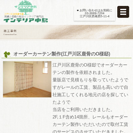
■ お問い合わせはお気軽に
03-3689-7204
江戸川区西葛西5-11-4
オーダーカーテン製作(江戸川区鹿骨のO様邸)
江戸川区鹿骨のO様邸でオーダーカー
テンの製作を依頼されました。
量販店で見積もりを取っていたようで
すがレールの工賃、製品も高いので自
社施工してくれる地元の店を探してい
たようで
当店をご利用いただきました。
2F,１F含め14箇所、レールもオーダー
カーテン製作いただいたので取付工賃
のサービスのさせていただきました。