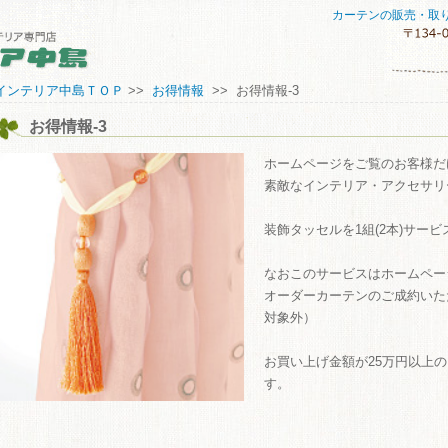
カーテンの販売・取
セスマップ
インテリア中島ＴＯＰ
>>
お得情報
>> お得情報-3
お得情報-3
してご購入していただくために
い合わせ
ホームページをご覧のお客様だ
素敵なインテリア・アクセサリ
装飾タッセルを1組(2本)サービス
なおこのサービスはホームペー
オーダーカーテンのご成約いた
対象外）
ME
お買い上げ金額が25万円以上
す。
商品