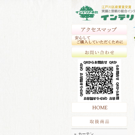
アク
安心
お問
HO
取扱
カーテン