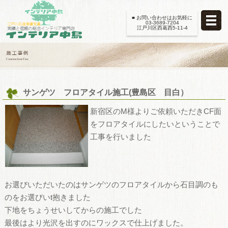
■ お問い合わせはお気軽に
03-3689-7204
江戸川区西葛西5-11-4
サンゲツ フロアタイル施工(豊島区 目白）
新宿区のM様よりご依頼いただきCF面
をフロアタイルにしたいということで
工事を行いました
お選びいただいたのはサンゲツのフロアタイルから石目調のも
のをお選びいt抱きました
下地をちょうせいしてからの施工でした
最後はより光沢を出すのにワックスで仕上げました。