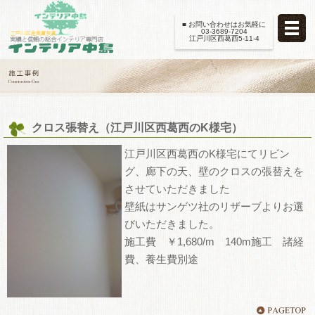
■ お問い合わせはお気軽に
03-3689-7204
江戸川区西葛西5-11-4
クロス張替え（江戸川区西葛西のK様宅）
江戸川区西葛西のK様宅にてリビン
グ、廊下の天、壁のクロスの張替えを
させていただきました
壁紙はサンゲツ社のリザーブよりお選
びいただきました。
施工費 ￥1,680/m 140m施工 諸経
費、養生費別途