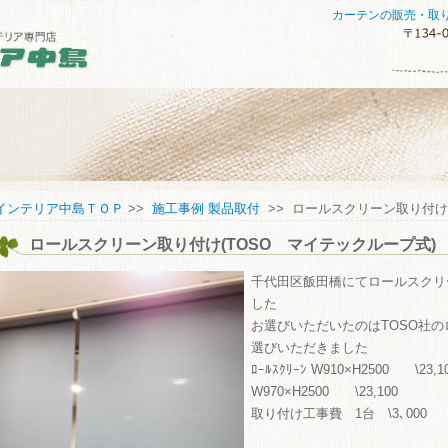
カーテンの販売・取
セスマップ
インテリア中島ＴＯＰ
>>
施工事例 製品取付
>> ロールスクリーン取り付け
ロールスクリーン取り付け(TOSO マイテックループ式)
してご購入していただくために
い合わせ
千代田区飯田橋にてロールスクリ
した
お選びいただいたのはTOSO社
選びいただきました
ﾛｰﾙｽｸﾘｰﾝ W910×H2500 \23
W970×H2500 \23,100
取り付け工事費 1台 \3､00