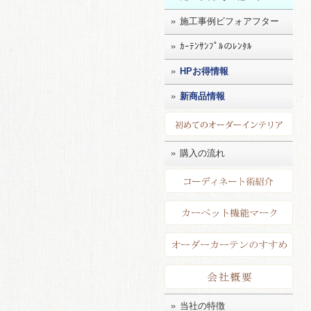
施工事例ビフォアフター
ｶｰﾃﾝｻﾝﾌﾟﾙのﾚﾝﾀﾙ
HPお得情報
新商品情報
初め
購入の流れ
コー
カー
店長
会社
当社の特徴